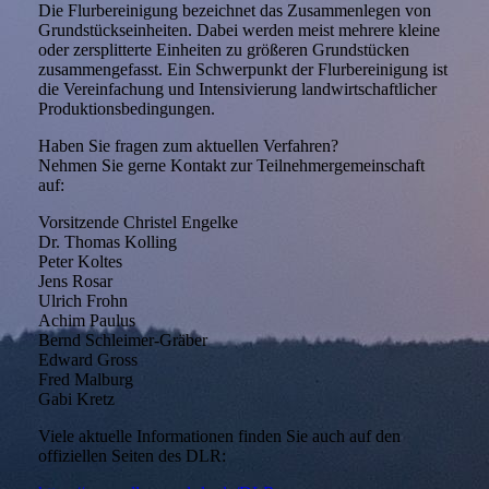
Die Flurbereinigung bezeichnet das Zusammenlegen von
Grundstückseinheiten. Dabei werden meist mehrere kleine
oder zersplitterte Einheiten zu größeren Grundstücken
zusammengefasst. Ein Schwerpunkt der Flurbereinigung ist
die Vereinfachung und Intensivierung landwirtschaftlicher
Produktionsbedingungen.
Haben Sie fragen zum aktuellen Verfahren?
Nehmen Sie gerne Kontakt zur Teilnehmergemeinschaft
auf:
Vorsitzende Christel Engelke
Dr. Thomas Kolling
Peter Koltes
Jens Rosar
Ulrich Frohn
Achim Paulus
Bernd Schleimer-Gräber
Edward Gross
Fred Malburg
Gabi Kretz
Viele aktuelle Informationen finden Sie auch auf den
offiziellen Seiten des DLR: