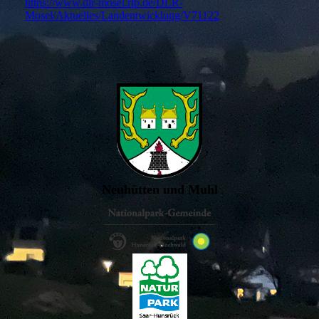
https://www.dlr-mosel.rlp.de/DLR-
Mosel/Aktuelles/Landentwicklung/V71122
Neuhütten und Muhl